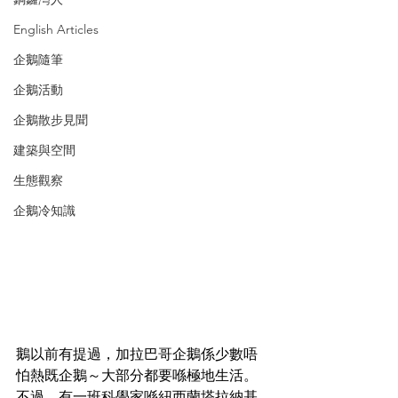
English Articles
企鵝隨筆
企鵝活動
企鵝散步見聞
建築與空間
生態觀察
企鵝冷知識
鵝以前有提過，加拉巴哥企鵝係少數唔
怕熱既企鵝～大部分都要喺極地生活。
不過，有一班科學家喺紐西蘭塔拉納基