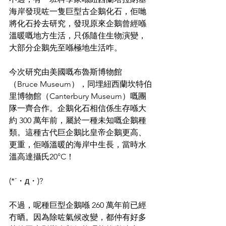
海岸發現咗一隻巨型古企鵝化石，佢哋
將化石拎去研究，發現原來企鵝曾經喺
溫暖嘅地方生活，只係隨住生物演變，
大部分企鵝先至喺極地生活咋。
今次研究由美國嘅布魯斯博物館
（Bruce Museum），同埋紐西蘭坎特伯
里博物館（Canterbury Museum）嘅團
隊一齊合作。企鵝化石相信係生存喺大
約 300 萬年前，屬於一種未知嘅企鵝種
類。這種古代巨企鵝比皇帝企鵝更高、
更重，佢喺溫暖的海岸中生長，當時水
溫高達攝氏20°C！
(*´・д・)?
不過，呢種巨型企鵝喺 260 萬年前已經
冇晒。因為除咗氣候改變，都仲有好多