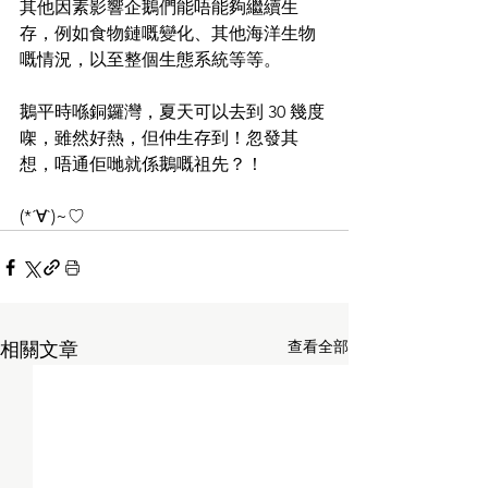
其他因素影響企鵝們能唔能夠繼續生
存，例如食物鏈嘅變化、其他海洋生物
嘅情況，以至整個生態系統等等。
鵝平時喺銅鑼灣，夏天可以去到 30 幾度
㗎，雖然好熱，但仲生存到！忽發其
想，唔通佢哋就係鵝嘅祖先？！
(*´∀`)~♡
查看全部
相關文章