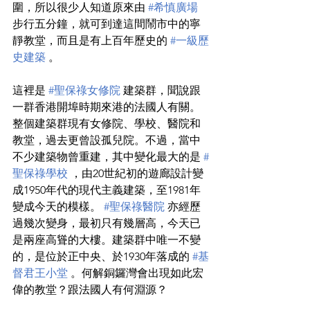
圍，所以很少人知道原來由 
#希慎廣場
步行五分鐘，就可到達這間鬧市中的寧
靜教堂，而且是有上百年歷史的 
#一級歷
史建築
 。
這裡是 
#聖保祿女修院
 建築群，聞說跟
一群香港開埠時期來港的法國人有關。
整個建築群現有女修院、學校、醫院和
教堂，過去更曾設孤兒院。不過，當中
不少建築物曾重建，其中變化最大的是 
#
聖保祿學校
 ，由20世紀初的遊廊設計變
成1950年代的現代主義建築，至1981年
變成今天的模樣。 
#聖保祿醫院
 亦經歷
過幾次變身，最初只有幾層高，今天已
是兩座高聳的大樓。建築群中唯一不變
的，是位於正中央、於1930年落成的 
#基
督君王小堂
 。何解銅鑼灣會出現如此宏
偉的教堂？跟法國人有何淵源？
___________________________________