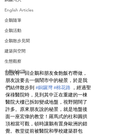
English Articles
企鵝隨筆
企鵝活動
企鵝散步見聞
建築與空間
生態觀察
企鵝冷知識
話說有一回企鵝和朋友食飽飯冇嘢做，
朋友說要去一個鬧市中的秘景，於是我
們結伴散步到 
#銅鑼灣
#棉花路
 ，經過聖
保祿醫院時，見到其中正在重建的一棟
醫院大樓已拆卸變成地盤，視野開闊了
許多。原來朋友說的秘景，就是地盤後
面一座宏偉的教堂！羅馬式的柱和圓拱
頂相當可觀，頓時讓鵝有置身歐洲的錯
覺。教堂從前被醫院和學校建築群包