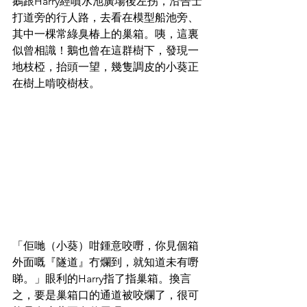
鵝跟Harry經噴水池廣場後左拐，沿告士
打道旁的行人路，去看在模型船池旁、
其中一棵常綠臭椿上的巢箱。咦，這裏
似曾相識！鵝也曾在這群樹下，發現一
地枝椏，抬頭一望，幾隻調皮的小葵正
在樹上啃咬樹枝。
「佢哋（小葵）咁鍾意咬嘢，你見個箱
外面嘅『隧道』冇爛到，就知道未有嘢
睇。」眼利的Harry指了指巢箱。換言
之，要是巢箱口的通道被咬爛了，很可