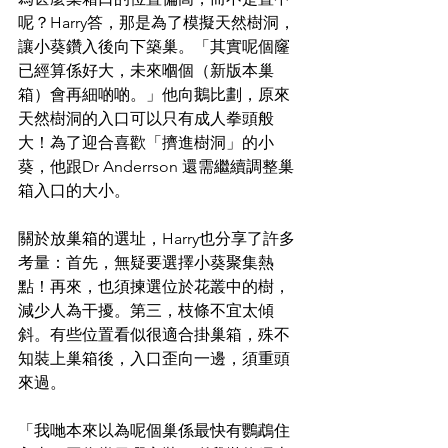
呢？Harry答，那是為了模擬天然樹洞，
讓小葵鑽入後向下築巢。「其實呢個窿
已經算係好大，未來嗰個（新版本巢
箱）會再細啲啲。」他向鵝比劃，原來
天然樹洞的入口可以只有成人拳頭般
大！為了迎合喜歡「擠進樹洞」的小
葵，他跟Dr Anderrson 還需繼續調整巢
箱入口的大小。
關於放巢箱的選址，Harry也分享了許多
考量：首先，無疑要選擇小葵聚集熱
點！再來，也須揀選位於花叢中的樹，
減少人為干擾。第三，枝條不宜太傾
斜。有些位置看似很適合掛巢箱，殊不
知裝上巢箱後，入口歪向一邊，須重頭
來過。
「我哋本來以為呢個巢係最快有鸚鵡住