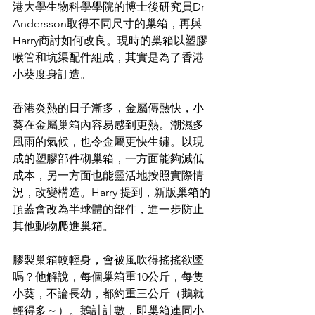
港大學生物科學學院的博士後研究員Dr 
Andersson取得不同尺寸的巢箱，再與
Harry商討如何改良。現時的巢箱以塑膠
喉管和坑渠配件組成，其實是為了香港
小葵度身訂造。
香港炎熱的日子漸多，金屬傳熱快，小
葵在金屬巢箱內容易感到更熱。潮濕多
風雨的氣候，也令金屬更快生鏽。以現
成的塑膠部件砌巢箱，一方面能夠減低
成本，另一方面也能靈活地按照實際情
況，改變構造。Harry 提到，新版巢箱的
頂蓋會改為半球體的部件，進一步防止
其他動物爬進巢箱。
膠製巢箱較輕身，會被風吹得搖搖欲墜
嗎？他解說，每個巢箱重10公斤，每隻
小葵，不論長幼，都約重三公斤（鵝就
輕得多～）。鵝計計數，即巢箱連同小