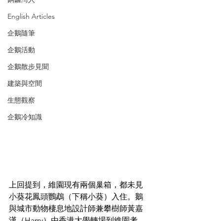
English Articles
企鵝隨筆
企鵝活動
企鵝散步見聞
建築與空間
生態觀察
企鵝冷知識
上回提到，維園現有兩個巢箱，都未見
小葵花鳳頭鸚鵡（下稱小葵）入住。鵝
與城市動物棲息地設計師兼攀樹師黃嘉
漢（Harry）由香港大學轉場到維園考