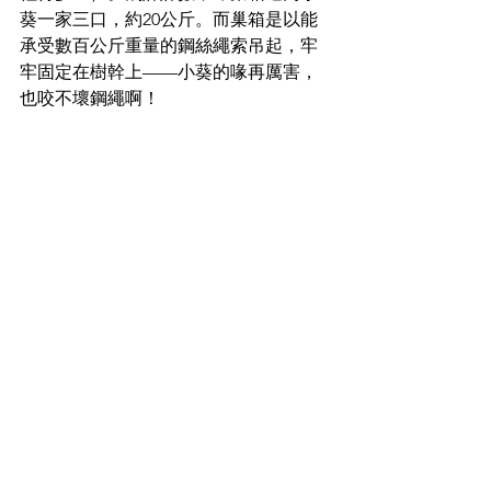
葵一家三口，約20公斤。而巢箱是以能
承受數百公斤重量的鋼絲繩索吊起，牢
牢固定在樹幹上——小葵的喙再厲害，
也咬不壞鋼繩啊！