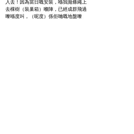
入去！因為當日嘅安裝，喺我拋條繩上
去棵樹（裝巢箱）嗰陣，已經成群飛過
嚟喺度叫，（呢度）係佢哋嘅地盤嚟
嘅。」Harry形容，當時有一群小葵在他
的頭頂，高亢叫嚷。人算不如鳥算，維
園的小葵們盤踞樹頂，但尚未用過這個
巢箱。
試驗無數次，Harry跟Dr Andersson繼續
努力給小葵築個五星級的巢。鵝真希望
小葵會喜歡這些巢箱，考慮在內養育小
小葵呢。
維園
小葵花鳳頭鸚鵡
Victoria Park
企鵝散步見聞