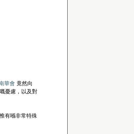
#南華會
 竟然向
塞嘅憂慮，以及對
惟有喺非常特殊