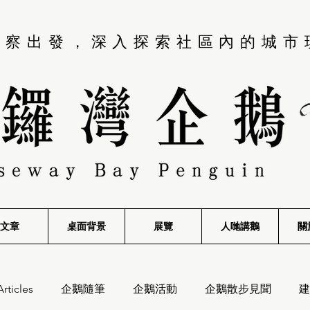
觀察出發，深入探索社區內的城市
文章
桌面背景
展覽
​人哋講鵝
關
Articles
企鵝隨筆
企鵝活動
企鵝散步見聞
建