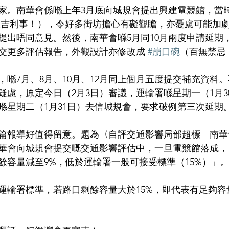
家。南華會係喺上年3月底向城規會提出興建電競館，當時
大吉利事！），令好多街坊擔心有礙觀瞻，亦憂慮可能加
提出唔同意見。然後，南華會喺5月同10月兩度申請延期
交更多評估報告，外觀設計亦修改成 
#崩口碗
（百無禁忌
，喺7月、8月、10月、12月同上個月五度提交補充資料
疑慮，原定今日（2月3日）審議，運輸署喺星期一（1月3
喺星期二（1月31日）去信城規會，要求破例第三次延期
有篇報導好值得留意。題為〈自評交通影響局部超標　南
華會向城規會提交嘅交通影響評估中，一旦電競館落成，
餘容量減至9%，低於運輸署一般可接受標準（15%）」
運輸署標準，若路口剩餘容量大於15%，即代表有足夠容量