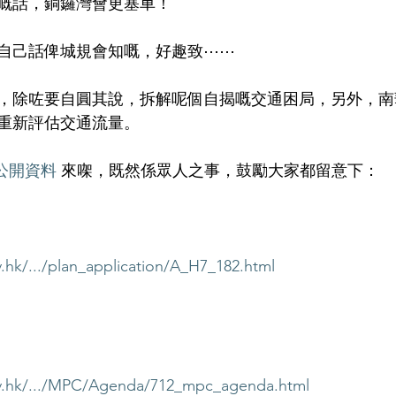
嘅話，銅鑼灣會更塞車！
自己話俾城規會知嘅，好趣致⋯⋯
，除咗要自圓其說，拆解呢個自揭嘅交通困局，另外，南
重新評估交通流量。
公開資料
 來㗎，既然係眾人之事，鼓勵大家都留意下：
.hk/.../plan_application/A_H7_182.html
ov.hk/.../MPC/Agenda/712_mpc_agenda.html