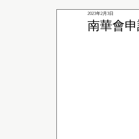
2023年2月3日
企鵝冷知識
南華會申