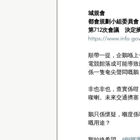
城規會　
都會規劃小組委員會
第712次會議　決定
https://www.info.go
順帶一提，企鵝喺上一
電競館落成可能導致
係一隻奄尖聲悶嘅鵝
非也非也，查實係咁
㗎喇。未來交通擠塞
鵝只係懷疑，嗰度係
嘅用途？
鵝始終希望，
#銅鑼