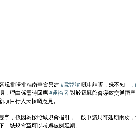
咪審議批唔批准南華會興建 
#電競館
 嘅申請嘅，殊不知， 
期，理由係需時回應 
#運輸署
 對於電競館會導致交通擠
新項目行人天橋嘅意見。
隻字，係因為按照城規會指引，一般申請只可延期兩次，
下，城規會至可以考慮破例延期。