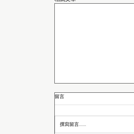
留言
嘉道理在銅鑼灣
撰寫留言......