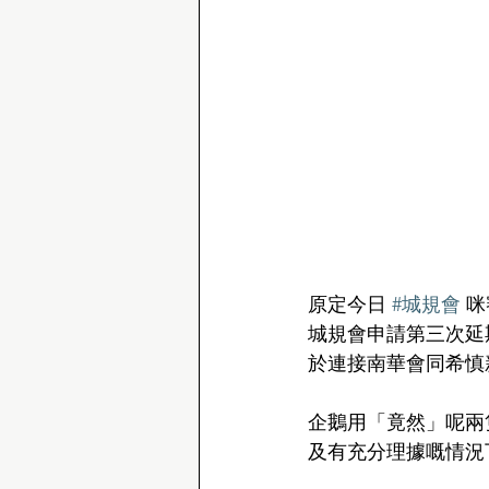
原定今日 
#城規會
 
城規會申請第三次延
於連接南華會同希慎
企鵝用「竟然」呢兩
及有充分理據嘅情況