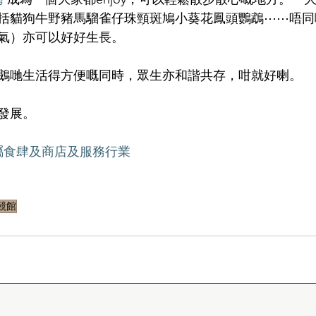
括貓狗牛野豬馬騮雀仔珠頸斑鳩小葵花鳳頭鸚鵡⋯⋯唔同
氣）亦可以好好生長。
鵝哋生活得方便嘅同時，眾生亦和諧共存，咁就好喇。
發展。
屬食肆及商店及服務行業
競館