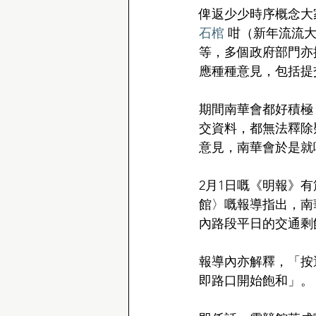
俾返少少時序概念大
石棺
 咁（新年流流
等，多個政府部門亦
應種種意見，包括提
期間南華會都好積極
交資料，都無法釋除
意見，南華會於是就
2月1日嘅《明報》
館〉嘅報導指出，南
內路段平日的交通剩
報導內亦解釋，「按
即路口開始飽和」。