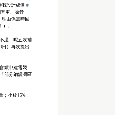
嘅設計成個 
#
劇塞車、噪音
，理由係需時回
！）。
。不過，呢五次補
0日）再次提出
。
華會續申建電競
「部分銅鑼灣區
。
；小於15%，