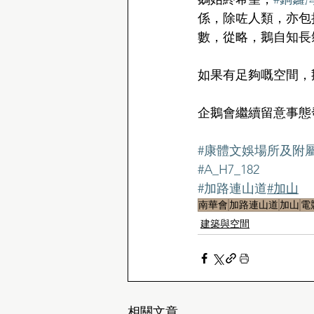
係，除咗人類，亦包
數，從略，鵝自知長
如果有足夠嘅空間，
企鵝會繼續留意事態
#康體文娛場所及附
#A_H7_182
#加路連山道
#加山
南華會
加路連山道
加山
電
建築與空間
相關文章