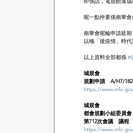
即係話，電競館落成
呢一點仲要係南華會
南華會呢輪申請延期
以喺「後疫情」時代
以上資料全部都係 
#
城規會　
規劃申請　A/H7/182
https://www.info.gov
城規會
都會規劃小組委員會
第712次會議　議程
https://www.info.g