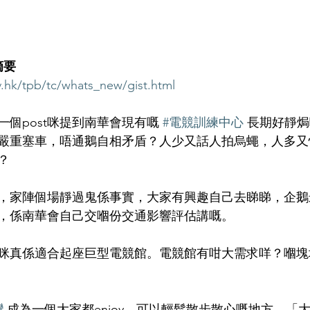
摘要
v.hk/tpb/tc/whats_new/gist.html
個post咪提到南華會現有嘅 
#電競訓練中心
 長期好靜
嚴重塞車，唔通鵝自相矛盾？人少又話人拍烏蠅，人多又
？
，家陣個場靜過鬼係事實，大家有興趣自己去睇睇，企鵝
，係南華會自己交嗰份交通影響評估講嘅。
咪真係適合起座巨型電競館。電競館有咁大需求咩？嗰塊
灣
 成為一個大家都enjoy，可以輕鬆散步散心嘅地方。「