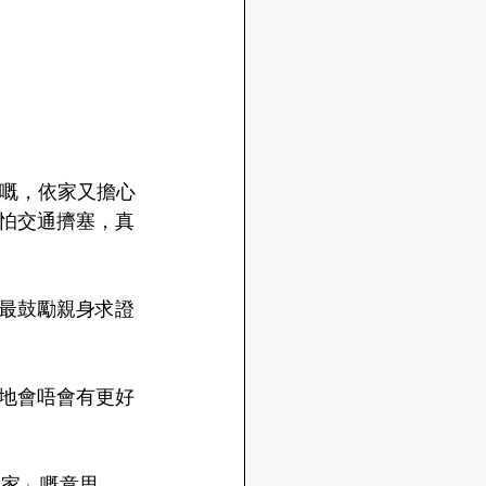
焗嘅，依家又擔心
怕交通擠塞，真
最鼓勵親身求證
地會唔會有更好
大家」嘅意思