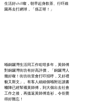
生活好chill㗎，朝早起身飲茶、行吓維
園再去打網球，「係正呀！」
喺銅鑼灣生活同工作咗咁多年，黃師傅
對銅鑼灣街坊有好高評價，「銅鑼灣人
幾好㗎！街坊街里會打吓招呼，又好禮
貌又斯文」。有客人細細個喺附近讀書
嗰陣已經幫襯黃師傅，到大個出去社會
工作之後，再搵返黃師傅造衫，令佢覺
得好難忘！