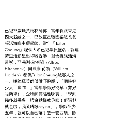
已經75歲嘅黃松林師傅，當年係跟香港
四大裁縫之一、已故巨星張國榮嘅爸爸
張活海喺中環學師。當年「Tailor 
Cheung」呢個大名已經享負盛名，就連
荷里活影星出埠嚟香港，就會搵張活海
造衫，亞弗列·希治閣（Alfred 
Hitchcock）同威廉·荷頓（William 
Holden）都係Tailor Cheung嘅客人之
一。嗰陣嘅黃師傅做吓跑腿，「嗰時好
少人工㗎咋！」當年學師好簡單（亦好
唔簡單），企喺師傅隔離睇實，「學到
幾多就幾多，唔會點樣教你㗎！佢講乜
就乜啦，我又唔敢say no」，學師至少
五年，就可以自己落手造一套西裝。除