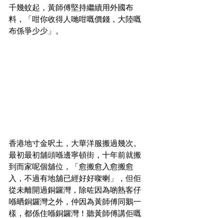
千幾蚊起，黃師傅堅持繼續用外國布
料，「咁你收得人哋咁嘅價錢，大陸嘅
布係爭少少」。
香港地寸金呎土，大華洋服搬過幾次。
最初最初舖頭喺邊寧頓街，十年前就搬
到而家呢個舖位，「愈搬愈入愈搬愈
入，不過有地舖已經好好㗎喇」，但佢
從未離開過銅鑼灣，除咗因為啲熟客仔
喺晒銅鑼灣之外，仲因為黃師傅同鵝一
樣，都係住喺銅鑼灣！聽黃師傅講佢嘅