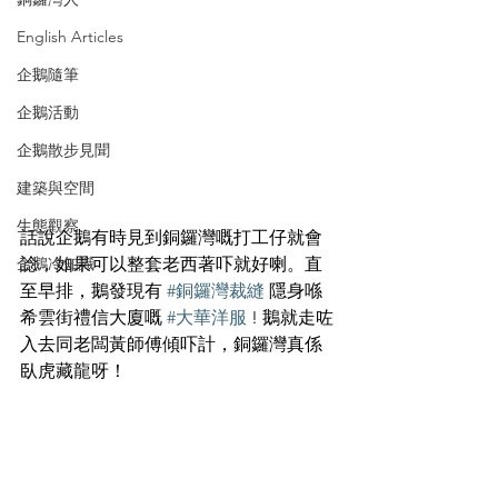
English Articles
企鵝隨筆
企鵝活動
企鵝散步見聞
建築與空間
生態觀察
話說企鵝有時見到銅鑼灣嘅打工仔就會
諗，如果可以整套老西著吓就好喇。直
企鵝冷知識
至早排，鵝發現有 
#銅鑼灣裁縫
 隱身喺
希雲街禮信大廈嘅 
#大華洋服
 ! 鵝就走咗
入去同老闆黃師傅傾吓計，銅鑼灣真係
臥虎藏龍呀！