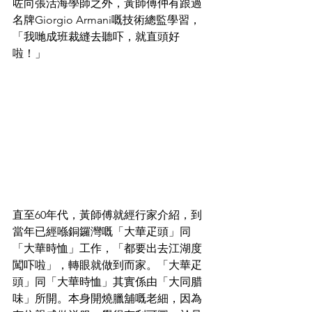
咗向張活海學師之外，黃師傅仲有跟過
名牌Giorgio Armani嘅技術總監學習，
「我哋成班裁縫去聽吓，就直頭好
啦！」
直至60年代，黃師傅就經行家介紹，到
當年已經喺銅鑼灣嘅「大華疋頭」同
「大華時恤」工作，「都要出去江湖度
闖吓啦」，轉眼就做到而家。「大華疋
頭」同「大華時恤」其實係由「大同腊
味」所開。本身開燒臘舖嘅老細，因為