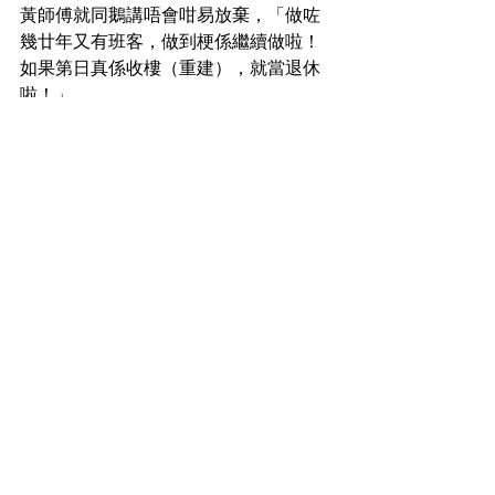
黃師傅就同鵝講唔會咁易放棄，「做咗
幾廿年又有班客，做到梗係繼續做啦！
如果第日真係收樓（重建），就當退休
啦！」
#銅鑼灣人
#香港裁縫
#洋服
#西裝
#度身
訂造
銅鑼灣人