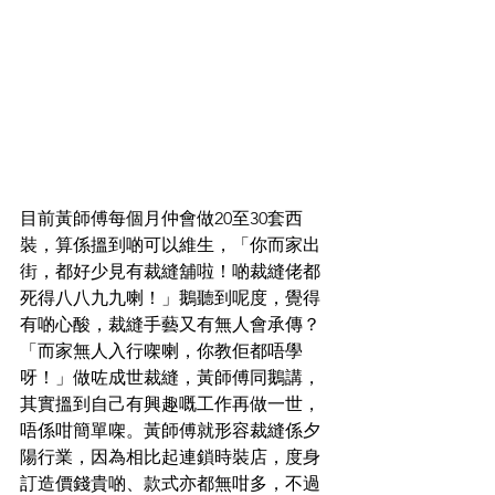
目前黃師傅每個月仲會做20至30套西
裝，算係搵到啲可以維生，「你而家出
街，都好少見有裁縫舖啦！啲裁縫佬都
死得八八九九喇！」鵝聽到呢度，覺得
有啲心酸，裁縫手藝又有無人會承傳？
「而家無人入行㗎喇，你教佢都唔學
呀！」做咗成世裁縫，黃師傅同鵝講，
其實搵到自己有興趣嘅工作再做一世，
唔係咁簡單㗎。黃師傅就形容裁縫係夕
陽行業，因為相比起連鎖時裝店，度身
訂造價錢貴啲、款式亦都無咁多，不過