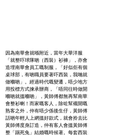
因為南華會就喺附近，當年大華洋服
「就整吓球隊啲（西裝）衫褲」，亦會
造埋南華會員工嘅制服，「好似佢有個
桌球部，有啲職員要著吓西裝，我哋就
做嗰啲」。經過時代嘅變遷，唔少地方
用投標方式揀承辦商，「唔同往時做開
嗰啲就搵嗰啲」，黃師傅都無再幫南華
會整衫喇！而家嘅客人，除咗幫襯開嘅
熟客之外，仲有唔少係後生仔，黃師傅
話啲年輕人上網搵好款式，就會拎去比
黃師傅度身訂造，仲有客人會搵黃師傅
整「踢死兔」結婚嘅時候著。每套西裝