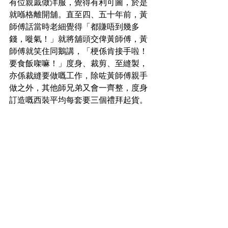
有位親戚做洋服，覺得有利可圖，於是
就喺格離開舖。直至四、五十年前，黃
師傅話當時老細覺得「都賺唔到幾多
錢，嘥氣！」就將舖頭交俾黃師傅，黃
師傅就笑住同鵝講，「梗係肯接手啦！
要食飯㗎嘛！」度身、裁剪、至縫製，
亦係裁縫要做嘅工作，除咗黃師傅親手
做之外，其他師兄弟又會一齊整，度身
訂造嘅西裝平均每套要三個禮拜起貨。