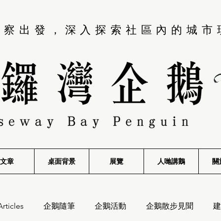
觀察出發，深入探索社區內的城市
文章
桌面背景
展覽
​人哋講鵝
關
Articles
企鵝隨筆
企鵝活動
企鵝散步見聞
建