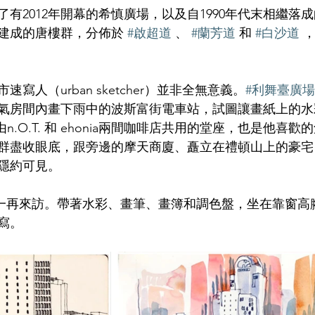
有2012年開幕的希慎廣場，以及自1990年代末相繼落
起建成的唐樓群，分佈於 
#啟超道
 、 
#蘭芳道
 和 
#白沙道
 
寫人（urban sketcher）並非全無意義。
#利舞臺廣場
氣房間內畫下雨中的波斯富街電車站，試圖讓畫紙上的水
由n.O.T. 和 ehonia兩間咖啡店共用的堂座，也是他喜
群盡收眼底，跟旁邊的摩天商廈、矗立在禮頓山上的豪宅
隱約可見。
n一再來訪。帶著水彩、畫筆、畫簿和調色盤，坐在靠窗高
寫。