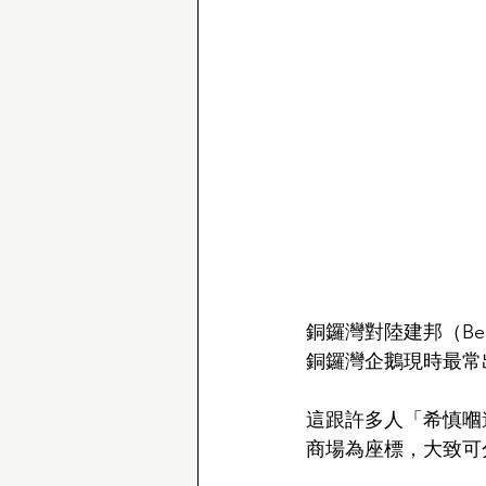
銅鑼灣對陸建邦（B
銅鑼灣企鵝現時最常
這跟許多人「希慎嗰
商場為座標，大致可