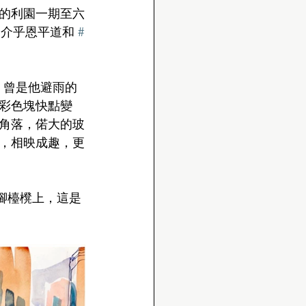
成的利園一期至六
，介乎恩平道和 
#
 曾是他避雨的
彩色塊快點變
歡的角落，偌大的玻
，相映成趣，更
腳檯櫈上，這是