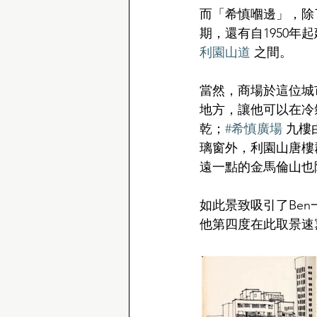
而「希慎嗰邊」，除了
期，還有自1950年
利園山道
 之間。
當然，商場於這位城市速
地方，讓他可以在冷
乾；
#希慎廣場
 九樓
璃窗外，利園山唐樓
遠一點的金馬倫山也
如此景致吸引了Be
他第四度在此取景速