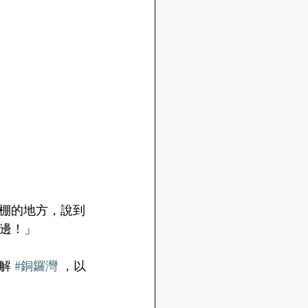
竹棚的地方，說到
嗰邊！」
解 
#銅鑼灣
 ，以