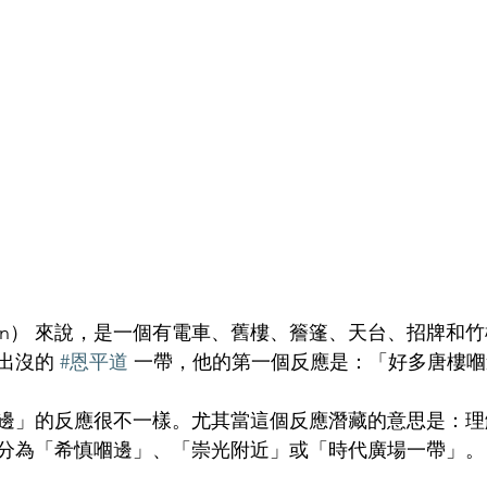
en） 來說，是一個有電車、舊樓、簷篷、天台、招牌和
出沒的 
#恩平道
 一帶，他的第一個反應是：「好多唐樓
邊」的反應很不一樣。尤其當這個反應潛藏的意思是：理
分為「希慎嗰邊」、「崇光附近」或「時代廣場一帶」。