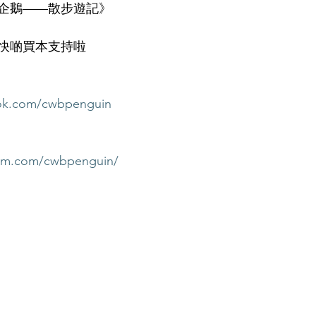
企鵝——散步遊記》
快啲買本支持啦
ook.com/cwbpenguin
ram.com/cwbpenguin/