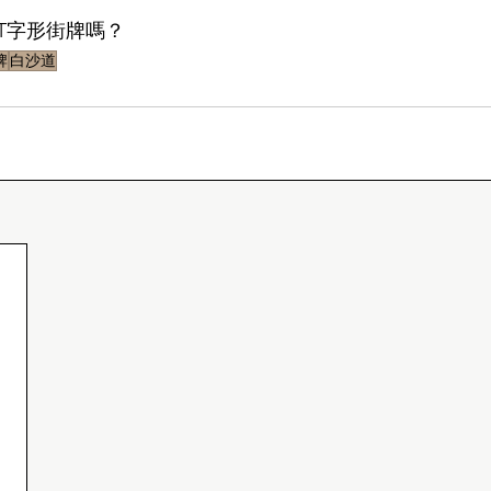
T字形街牌嗎？
牌
白沙道