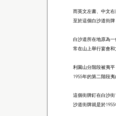
而英文左書、中文右
至於這個白沙道街牌，
白沙道所在地原為一
常在山上舉行宴會和
利園山分階段被夷平
1955年的第二階段
這個街牌釘在白沙街
沙道街牌就是於195