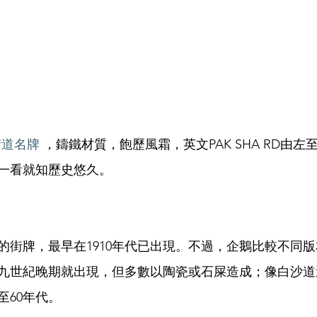
街道名牌
 ，鑄鐵材質，飽歷風霜，英文PAK SHA RD由
一看就知歷史悠久。
的街牌，最早在1910年代已出現。不過，企鵝比較不同版
九世紀晚期就出現，但多數以陶瓷或石屎造成；像白沙道
至60年代。