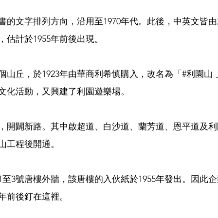
書的文字排列方向，沿用至1970年代。此後，中英文皆
估計於1955年前後出現。
個山丘，於1923年由華商利希慎購入，改名為「#利園山
文化活動，又興建了利園遊樂場。
，開闢新路。其中啟超道、白沙道、蘭芳道、恩平道及利園
夷山工程後開通。
1至3號唐樓外牆，該唐樓的入伙紙於1955年發出。因此
5年前後釘在這裡。