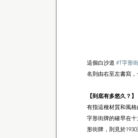
這個白沙道 
#T字形
名則由右至左書寫，
【到底有多悠久？】
有指這種材質和風格
字形街牌的確早在十
形街牌，則見於1930