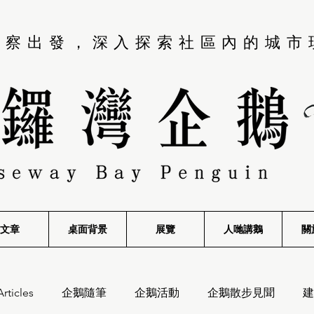
觀察出發，深入探索社區內的城市
文章
桌面背景
展覽
​人哋講鵝
關
Articles
企鵝隨筆
企鵝活動
企鵝散步見聞
建