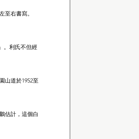
由左至右書寫。
 」。利氏不但經
山道於1952至
企鵝估計，這個白