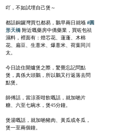
吖，不如試埋自己煲～
都話銅鑼灣買乜都易，鵝早兩日就喺 
#圓
形天橋
 附近嘅藥房中僑藥業，買咗包祛
濕料，裡面有：燈芯花、蓮蓬、木棉
花、扁豆、生薏米、爆薏米、荷葉同川
太。
今日諗住開爐煲之際，驚覺忘記問點
煲，真係大頭鵝，所以鵝又行返落去問
點煲。
師傅話，當涼茶咁飲嘅話，就加啲片
糖、六至七碗水，煲45分鐘。
煲湯嘅話，就加啲豬肉、黃瓜或冬瓜，
煲一至兩個鐘。