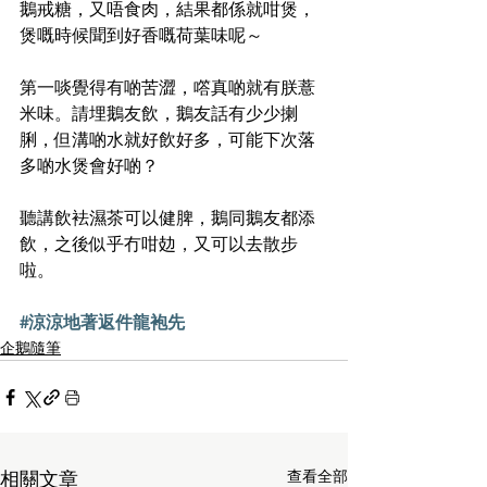
鵝戒糖，又唔食肉，結果都係就咁煲，
煲嘅時候聞到好香嘅荷葉味呢～
第一啖覺得有啲苦澀，㗳真啲就有朕薏
米味。請埋鵝友飲，鵝友話有少少揦
脷，但溝啲水就好飲好多，可能下次落
多啲水煲會好啲？
聽講飲袪濕茶可以健脾，鵝同鵝友都添
飲，之後似乎冇咁攰，又可以去散步
啦。
#涼涼地著返件龍袍先
企鵝隨筆
查看全部
相關文章