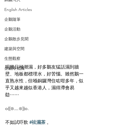
English Articles
企鵝隨筆
企鵝活動
企鵝散步見聞
建築與空間
生態觀察
呢幾日極潮濕，好多鵝友猛話濕到牆
企鵝冷知識
壁、地板都標埋水，好苦惱。雖然鵝一
直熟水性，但喺銅鑼灣住咗咁多年，似
乎又越來越似香港人，濕得滯會易
攰⋯⋯
o((⊙﹏⊙))o.
不如試吓飲 
#祛濕茶
 。