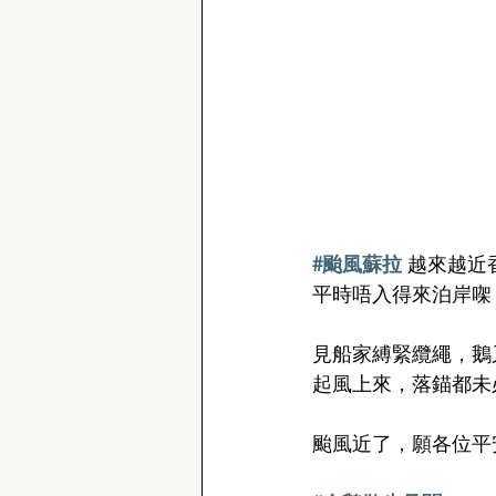
#颱風蘇拉
 越來越近
平時唔入得來泊岸㗎
見船家縛緊纜繩，鵝
起風上來，落錨都未
颱風近了，願各位平