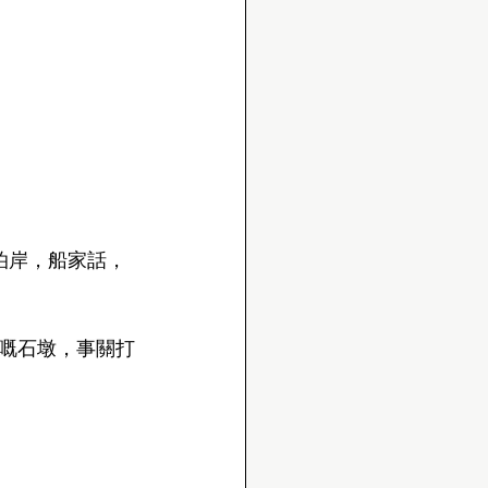
泊岸，船家話，
嘅石墩，事關打