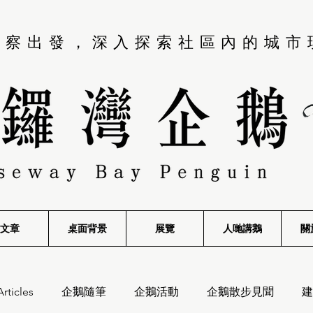
觀察出發，深入探索社區內的城市
文章
桌面背景
展覽
​人哋講鵝
關
Articles
企鵝隨筆
企鵝活動
企鵝散步見聞
建