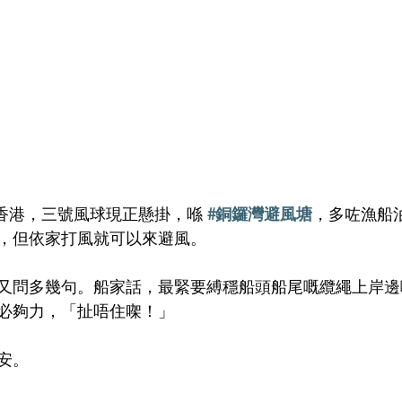
香港，三號風球現正懸掛，喺 
#銅鑼灣避風塘
，多咗漁船
，但依家打風就可以來避風。
又問多幾句。船家話，最緊要縛穩船頭船尾嘅纜繩上岸邊
必夠力，「扯唔住㗎！」
安。