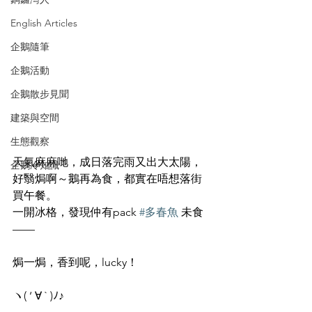
English Articles
企鵝隨筆
企鵝活動
企鵝散步見聞
建築與空間
生態觀察
天氣麻麻哋，成日落完雨又出大太陽，
企鵝冷知識
好翳焗啊～鵝再為食，都實在唔想落街
買午餐。
一開冰格，發現仲有pack 
#多春魚
 未食
——
焗一焗，香到呢，lucky！
ヽ( ‘ ∀ ` )ﾉ♪