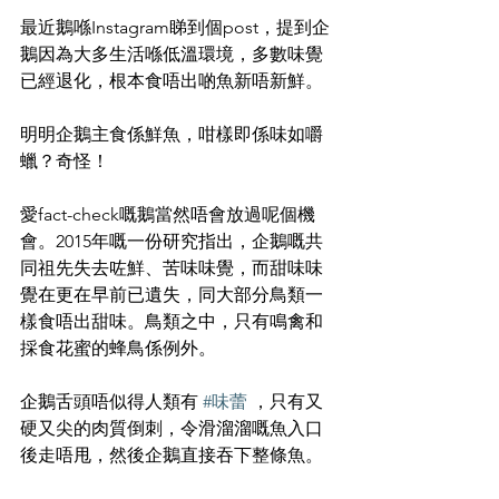
最近鵝喺Instagram睇到個post，提到企
鵝因為大多生活喺低溫環境，多數味覺
已經退化，根本食唔出啲魚新唔新鮮。
明明企鵝主食係鮮魚，咁樣即係味如嚼
蠟？奇怪！
愛fact-check嘅鵝當然唔會放過呢個機
會。2015年嘅一份研究指出，企鵝嘅共
同祖先失去咗鮮、苦味味覺，而甜味味
覺在更在早前已遺失，同大部分鳥類一
樣食唔出甜味。鳥類之中，只有鳴禽和
採食花蜜的蜂鳥係例外。
企鵝舌頭唔似得人類有 
#味蕾
 ，只有又
硬又尖的肉質倒刺，令滑溜溜嘅魚入口
後走唔甩，然後企鵝直接吞下整條魚。