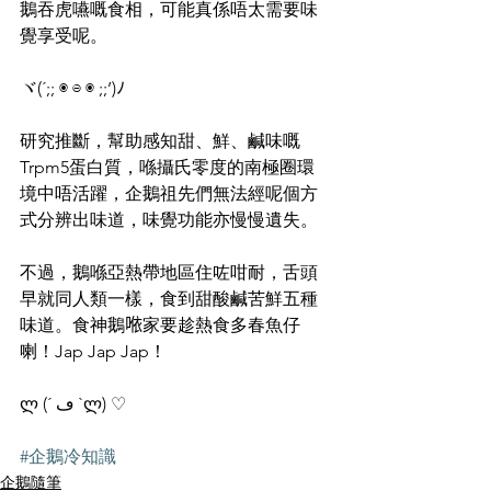
鵝吞虎嚥嘅食相，可能真係唔太需要味
覺享受呢。
ヾ(´;; ◉ ⊖ ◉ ;;’)ﾉ
研究推斷，幫助感知甜、鮮、鹹味嘅
Trpm5蛋白質，喺攝氏零度的南極圈環
境中唔活躍，企鵝祖先們無法經呢個方
式分辨出味道，味覺功能亦慢慢遺失。
不過，鵝喺亞熱帶地區住咗咁耐，舌頭
早就同人類一樣，食到甜酸鹹苦鮮五種
味道。食神鵝𠵱家要趁熱食多春魚仔
喇！Jap Jap Jap！
ლ (´ ڡ `ლ) ♡
#企鵝冷知識
企鵝隨筆