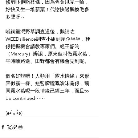
修剪吓佢啲枝條，因為舊葉甩完一輪，
好快又生一堆新葉！代謝快過鵝換毛多
多聲呀～
喺銅鑼灣野草調查過後，鵝請咗
WEEDsilience調查小組到屋企坐坐，梗
係把握機會請教專家們。經王韶昀
（Mercury）辨認，原來佢叫做霧水葛，
平時喺路邊、田野都會有機會見到呢。
個名好靚喎！人類用「霧水情緣」來形
容似霧一樣、短暫朦朧嘅曖昧關係，鵝
同霧水葛呢一段情緣已經三年，而且to 
be continued⋯⋯
(๑•́ ₃ •̀๑)