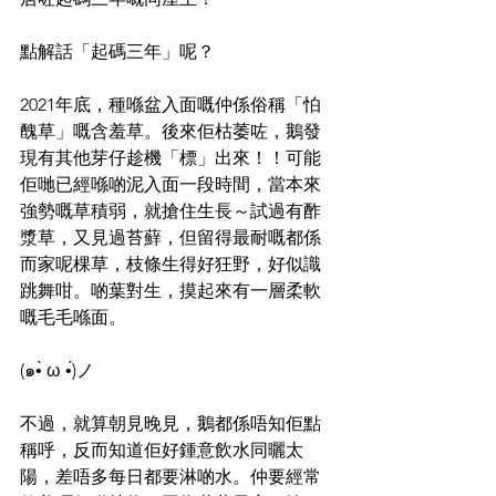
點解話「起碼三年」呢？
2021年底，種喺盆入面嘅仲係俗稱「怕
醜草」嘅含羞草。後來佢枯萎咗，鵝發
現有其他芽仔趁機「標」出來！！可能
佢哋已經喺啲泥入面一段時間，當本來
強勢嘅草積弱，就搶住生長～試過有酢
漿草，又見過苔蘚，但留得最耐嘅都係
而家呢棵草，枝條生得好狂野，好似識
跳舞咁。啲葉對生，摸起來有一層柔軟
嘅毛毛喺面。
(๑•̀ ω •́)ノ
不過，就算朝見晚見，鵝都係唔知佢點
稱呼，反而知道佢好鍾意飲水同曬太
陽，差唔多每日都要淋啲水。仲要經常