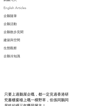
English Articles
企鵝隨筆
企鵝活動
企鵝散步見聞
建築與空間
生態觀察
企鵝冷知識
只要上過鵝屋企嘅，都一定見過香港研
究書櫃窗檯上嘅一棵野草，佢係同鵝同
居咗起碼三年嘅同屋主！