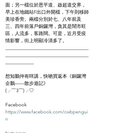
面；另一檔位於恩平道、啟超道交界，
早上在地鐵站F出口外開檔，下午則移師
美珍香旁。兩檔分別於七、八年前及
三、四年前落戶銅鑼灣，貪其是鬧市旺
區，人流多，客路闊。可是，近月受疫
情影響，街上明顯冷清多了。
___________________________________
___________________________________
____________
想知鵝仲有咩講，快啲買返本《銅鑼灣
企鵝——散步遊記》
(╭￣3￣)╭♡
Facebook
https://www.facebook.com/cwbpengui
n