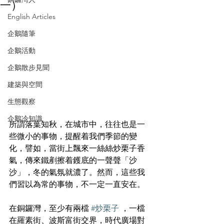
一）
English Articles
企鵝隨筆
企鵝活動
企鵝散步見聞
建築與空間
生態觀察
企鵝冷知識
所謂落葉知秋，在城市中，往往也是一
些微小的事物，提醒着我們季節的變
化，譬如，當街上飄來一絲絲炒栗子香
氣，傳來鐵剷擦着鑊底的一聲聲「沙
沙」，冬的氣氛就濃了。然而，這些我
們習以為常的事物，不一定一直安在。
在銅鑼灣，至少有兩檔 
#炒栗子
 ，一檔
在羅素街、波斯富街交界，時代廣場對