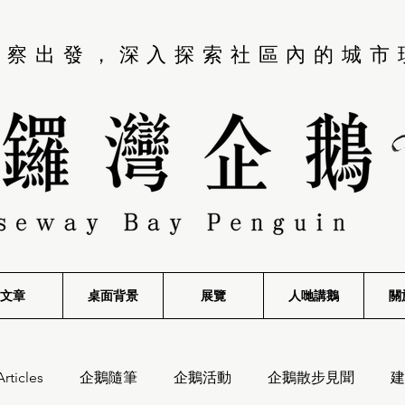
觀察出發，深入探索社區內的城市
文章
桌面背景
展覽
​人哋講鵝
關
Articles
企鵝隨筆
企鵝活動
企鵝散步見聞
建