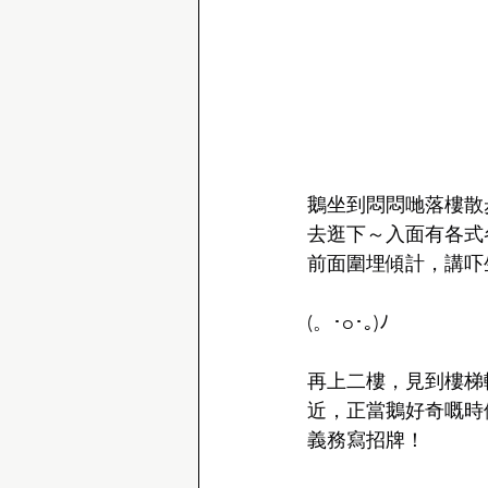
鵝坐到悶悶哋落樓散
去逛下～入面有各式
前面圍埋傾計，講吓
(。･o･｡)ﾉ
再上二樓，見到樓梯
近，正當鵝好奇嘅時
義務寫招牌！