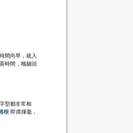
時間尚早，就入
茶時間，喺舖頭
字型都非常相
榕根
 即席揮毫，