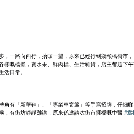
步，一路向西行，抬頭一望，原來已經行到鵝頸橋街市，
各樣嘅檔攤，賣水果、鮮肉檔、生活雜貨，店主都趁下午
生活日常。
轉角有「新華鞋」、「專業車窗簾」等手寫招牌，仔細睇
候，有街坊靜靜雞講，原來係邀請咗街市擺檔嘅中醫 
#袁