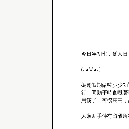
今日年初七，係人日
(｡◕∀◕｡)
鵝趁假期做咗少少功
行。同鵝平時食嘅嘢
用筷子一齊撈高高，
人類助手仲有留晒所