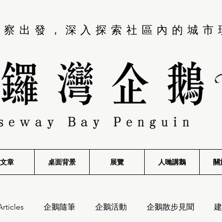
觀察出發，深入探索社區內的城市
文章
桌面背景
展覽
​人哋講鵝
關
Articles
企鵝隨筆
企鵝活動
企鵝散步見聞
建