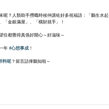
未呢？人類助手撈嘅時候仲講咗好多祝福語：「鵝生水起
、「金銀滿屋」、「橫財就手」！
望住都覺得真係好開心～好滋味～
一年 
#心想事成
！
咩料呢
？留言話俾鵝知啦～