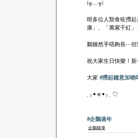
(╥﹏╥)
咁多位人類食咗撈起
康」、「萬紫千紅」
鵝雖然手唔夠長⋯但
祝大家生日快樂！新
大家 
#撈起鐘意加啲
ˎ ₍ • ө • ₎ ˏ ♡
#企鵝過年
企鵝隨筆