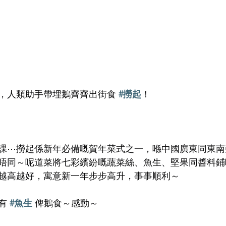
，人類助手帶埋鵝齊齊出街食 
#撈起
！
課⋯撈起係新年必備嘅賀年菜式之一，喺中國廣東同東南
唔同～呢道菜將七彩繽紛嘅蔬菜絲、魚生、堅果同醬料鋪
越高越好，寓意新一年步步高升，事事順利～
有 
#魚生
 俾鵝食～感動～