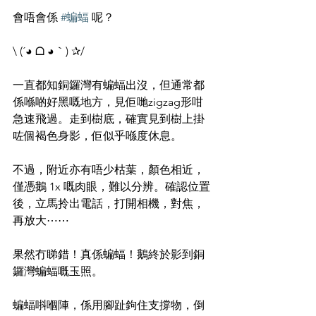
會唔會係 
#蝙蝠
 呢？
\ 
(´◕ ᗝ ◕｀) ✰/
一直都知銅鑼灣有蝙蝠出沒，但通常都
係喺啲好黑嘅地方，見佢哋zigzag形咁
急速飛過。走到樹底，確實見到樹上掛
咗個褐色身影，佢似乎喺度休息。
不過，附近亦有唔少枯葉，顏色相近，
僅憑鵝 1x 嘅肉眼，難以分辨。確認位置
後，立馬拎出電話，打開相機，對焦，
再放大⋯⋯
果然冇睇錯！真係蝙蝠！鵝終於影到銅
鑼灣蝙蝠嘅玉照。
蝙蝠唞嗰陣，係用腳趾鉤住支撐物，倒