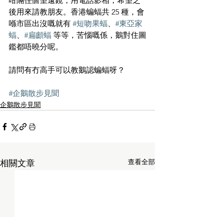
咁隔住個望遠鏡，用電話影相，希望之
後用來請教朋友。香港蝙蝠共 25 種，會
喺市區出沒嘅就有 
#短吻果蝠
、
#東亞家
蝠
、
#扁顱蝠
 等等，苦惱嘅係，鵝對住圖
鑑都唔曉分呢。
請問有冇高手可以教鵝認蝙蝠呀？
#企鵝散步見聞
企鵝散步見聞
查看全部
相關文章