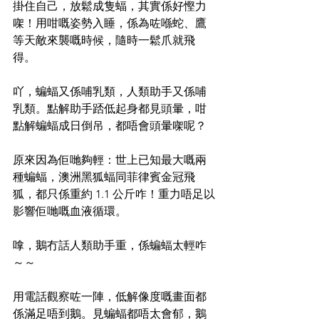
掛住自己，放鬆成隻蝠，其實係好慳力
㗎！用咁嘅姿勢入睡，係為咗喺蛇、鷹
等天敵來襲嘅時候，隨時一鬆爪就飛
得。
吖，蝙蝠又係哺乳類，人類助手又係哺
乳類。點解助手踎低起身都見頭暈，咁
點解蝙蝠成日倒吊，都唔會頭暈㗎呢？
原來因為佢哋夠輕：世上已知最大嘅兩
種蝙蝠，澳洲黑狐蝠同菲律賓金冠飛
狐，都只係重約 1.1 公斤咋！重力唔足以
影響佢哋嘅血液循環。
嗱，鵝冇話人類助手重，係蝙蝠太輕咋
～～
用電話觀察咗一陣，低解像度嘅畫面都
係滿足唔到鵝。見蝙蝠都唔太會郁，鵝