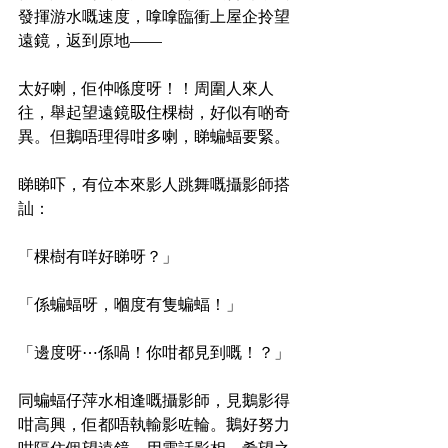
發揮游水嘅速度，嗱嗱臨衝上屋企拎望
遠鏡，返到原地——
太好喇，佢仲喺度呀！！周圍人來人
往，舉起望遠鏡𥄫住棵樹，好似有啲奇
異。但鵝唔理得咁多喇，睇蝙蝠要緊。
睇睇吓，有位本來影人跳舞嘅攝影師搭
訕：
「棵樹有咩好睇呀？」
「係蝙蝠呀，嗰度有隻蝙蝠！」
「邊度呀⋯係喎！你咁都見到嘅！？」
同蝙蝠仔萍水相逢嘅攝影師，見鵝影得
咁高興，佢都唔執輸影咗輪。鵝好努力