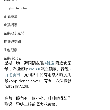
English Articles
企鵝隨筆
企鵝活動
企鵝散步見聞
建築與空間
生態觀察
企鵝冷知識
星期一晚，鵝同鵝友喺 
#維園
 附近食完
飯，帶埋佢睇 
#MUJI
 嘅企鵝展。行經 
#
百德新街
，見到路中間有兩隊人喺度跳
緊kpop dance cover，有五、六個攝影
師喺到影緊相。
突然，眼角有一個小小、啡啡哋嘅影子
飛過，飛咗上眼前嘅大花紫薇。