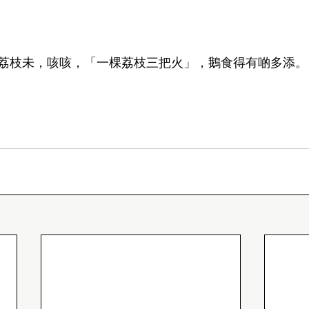
荔枝未，咳咳，「一棵荔枝三把火」，鵝食得有啲多添。