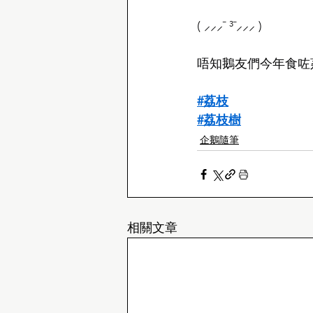
( ⸝⸝⸝¯ ³¯⸝⸝⸝ )
唔知鵝友們今年食咗
#荔枝
#荔枝樹
企鵝隨筆
相關文章