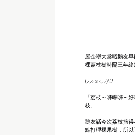
屋企喺大棠嘅鵝友早
棵荔枝樹時隔三年終
(⸝⸝› з ‹⸝⸝)♡
「荔枝～㗱㗱㗱～好
枝。
鵝友話今次荔枝摘得
點打理棵果樹，所以