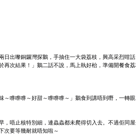
兩日出嚟銅鑼灣探鵝，手抽住一大袋荔枝，興高采烈咁話
於再次結果！」鵝二話不說，馬上執好枱，準備開餐食荔
味～㗱㗱㗱～好甜～㗱㗱㗱～」鵝食到講唔到嘢，一轉眼
早，唔止核特別細，連蟲蟲都未爬得切入去。不過佢同屋
下次要等幾耐就唔知啦～