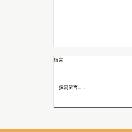
留言
鵝的玻璃新朋友
撰寫留言......