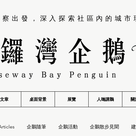
觀察出發，深入探索社區內的城市
文章
桌面背景
展覽
​人哋講鵝
關
Articles
企鵝隨筆
企鵝活動
企鵝散步見聞
建