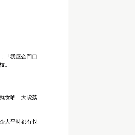
：「我屋企門口
枝。
就食晒一大袋荔
企人平時都冇乜