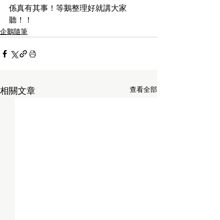
係真有其事！等鵝整理好就講大家
聽！！
企鵝隨筆
查看全部
相關文章