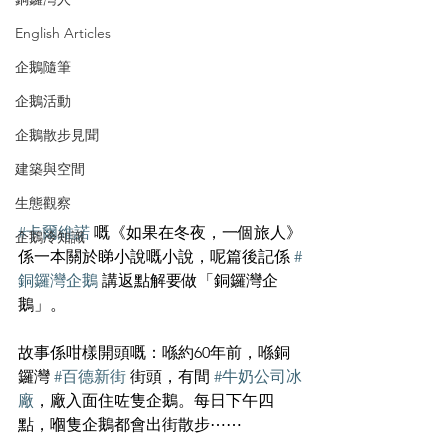
English Articles
企鵝隨筆
企鵝活動
企鵝散步見聞
建築與空間
生態觀察
#卡爾維諾
 嘅《如果在冬夜，一個旅人》
企鵝冷知識
係一本關於睇小說嘅小說，呢篇後記係 
#
銅鑼灣企鵝
 講返點解要做「銅鑼灣企
鵝」。
故事係咁樣開頭嘅：喺約60年前，喺銅
鑼灣 
#百德新街
 街頭，有間 
#牛奶公司冰
廠
，廠入面住咗隻企鵝。每日下午四
點，嗰隻企鵝都會出街散步⋯⋯