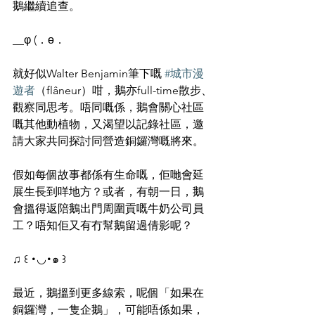
鵝繼續追查。
__φ (．ө．
就好似Walter Benjamin筆下嘅 
#城市漫
遊者
（flâneur）咁，鵝亦full-time散步、
觀察同思考。唔同嘅係，鵝會關心社區
嘅其他動植物，又渴望以記錄社區，邀
請大家共同探討同營造銅鑼灣嘅將來。
假如每個故事都係有生命嘅，佢哋會延
展生長到咩地方？或者，有朝一日，鵝
會搵得返陪鵝出門周圍貢嘅牛奶公司員
工？唔知佢又有冇幫鵝留過倩影呢？
♫ ꒰ ･◡･๑ ꒱
最近，鵝搵到更多線索，呢個「如果在
銅鑼灣，一隻企鵝」，可能唔係如果，