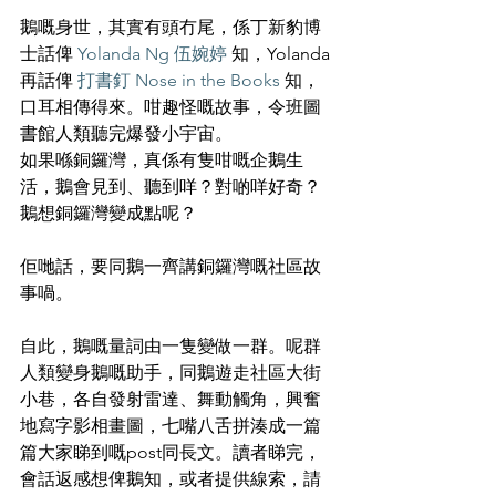
鵝嘅身世，其實有頭冇尾，係丁新豹博
士話俾 
Yolanda Ng 伍婉婷
 知，Yolanda
再話俾 
打書釘 Nose in the Books
 知，
口耳相傳得來。咁趣怪嘅故事，令班圖
書館人類聽完爆發小宇宙。
如果喺銅鑼灣，真係有隻咁嘅企鵝生
活，鵝會見到、聽到咩？對啲咩好奇？
鵝想銅鑼灣變成點呢？
佢哋話，要同鵝一齊講銅鑼灣嘅社區故
事喎。
自此，鵝嘅量詞由一隻變做一群。呢群
人類變身鵝嘅助手，同鵝遊走社區大街
小巷，各自發射雷達、舞動觸角，興奮
地寫字影相畫圖，七嘴八舌拼湊成一篇
篇大家睇到嘅post同長文。讀者睇完，
會話返感想俾鵝知，或者提供線索，請