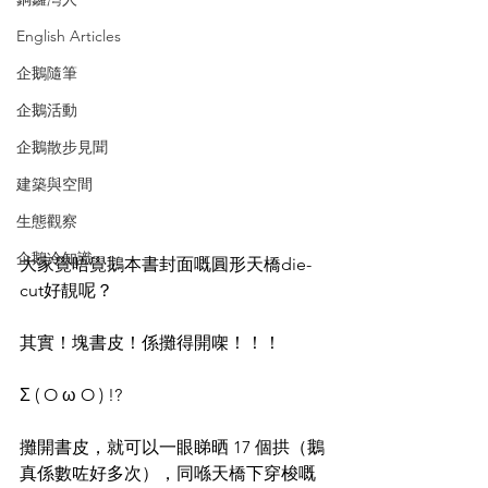
English Articles
企鵝隨筆
企鵝活動
企鵝散步見聞
建築與空間
生態觀察
企鵝冷知識
大家覺唔覺鵝本書封面嘅圓形天橋die-
cut好靚呢？
其實！塊書皮！係攤得開㗎！！！
Σ ( O ω O ) !?
攤開書皮，就可以一眼睇晒 17 個拱（鵝
真係數咗好多次），同喺天橋下穿梭嘅