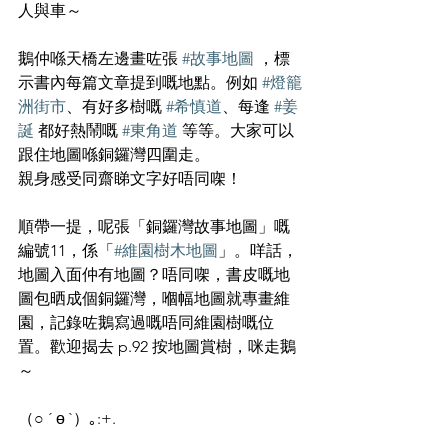
人與車～
鵝仲喺天橋左邊畫咗張 
#故事地圖
 ，標
示書內每篇文章提到嘅地點。例如 
#燈籠
洲街市
、有好多樹嘅 
#希慎道
、每逢 
#姜
誕
 都好熱鬧嘅 
#東角道
 等等。大家可以
跟住地圖喺銅鑼灣四圍走。
親身感受同齋睇文字好唔同㗎！
順帶一提，呢張「銅鑼灣故事地圖」嘅
編號11，係「
#維園樹木地圖
」。咩話，
地圖入面仲有地圖？唔同㗎，書皮嘅地
圖包晒成個銅鑼灣，嗰幅地圖就專畫維
園，記錄咗鵝寫過嘅唔同維園樹嘅位
置。歡迎揭去 p.92 按地圖賞樹，咪走鵝
～
（○ ´ ө `）｡:+.