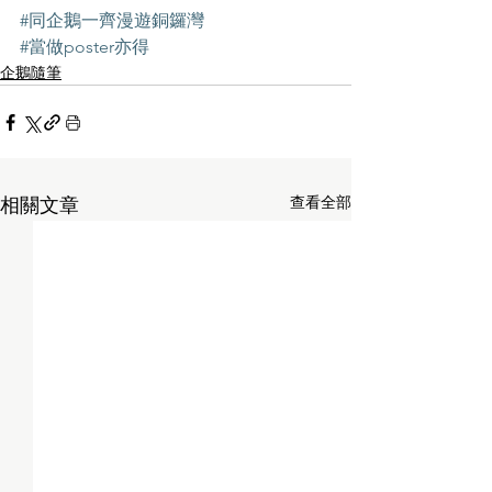
#同企鵝一齊漫遊銅鑼灣
#當做poster亦得
企鵝隨筆
查看全部
相關文章