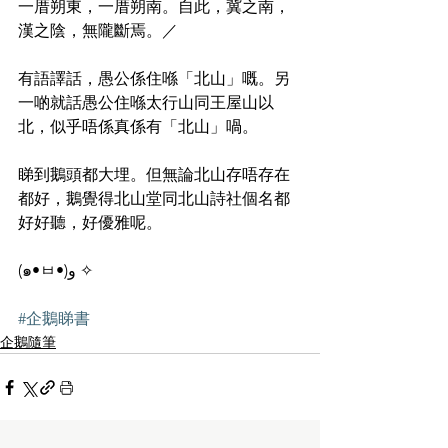
一厝朔東，一厝朔南。自此，冀之南，
漢之陰，無隴斷焉。／
有語譯話，愚公係住喺「北山」嘅。另
一啲就話愚公住喺太行山同王屋山以
北，似乎唔係真係有「北山」喎。
睇到鵝頭都大埋。但無論北山存唔存在
都好，鵝覺得北山堂同北山詩社個名都
好好聽，好優雅呢。
(๑•ㅂ•)و ✧
#企鵝睇書
企鵝隨筆