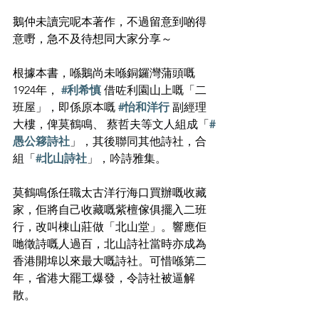
鵝仲未讀完呢本著作，不過留意到啲得
意嘢，急不及待想同大家分享～
根據本書，喺鵝尚未喺銅鑼灣蒲頭嘅
1924年， 
#利希慎
 借咗利園山上嘅「二
班屋」，即係原本嘅 
#怡和洋行
 副經理
大樓，俾莫鶴鳴、 蔡哲夫等文人組成「
#
愚公簃詩社
」，其後聯同其他詩社，合
組「
#北山詩社
」，吟詩雅集。
莫鶴鳴係任職太古洋行海口買辦嘅收藏
家，佢將自己收藏嘅紫檀傢俱擺入二班
行，改叫棟山莊做「北山堂」。響應佢
哋徵詩嘅人過百，北山詩社當時亦成為
香港開埠以來最大嘅詩社。可惜喺第二
年，省港大罷工爆發，令詩社被逼解
散。