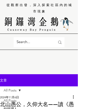
從觀察出發，深入探索社區內的城
市現象
文章
All Posts
2024年11月6日
All Posts
北山愚公，久仰大名——讀《愚
銅鑼灣人