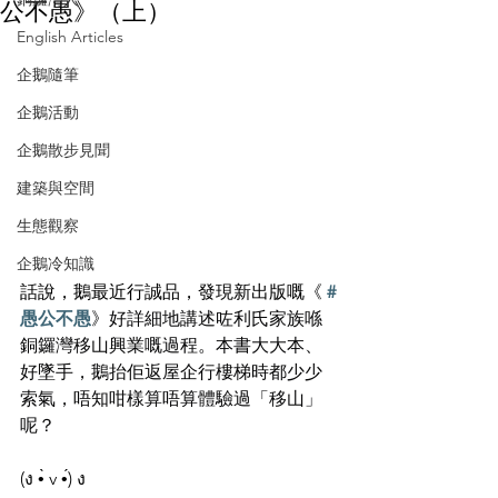
公不愚》（上）
English Articles
企鵝隨筆
企鵝活動
企鵝散步見聞
建築與空間
生態觀察
企鵝冷知識
話說，鵝最近行誠品，發現新出版嘅《 
#
愚公不愚
》好詳細地講述咗利氏家族喺
銅鑼灣移山興業嘅過程。本書大大本、
好墜手，鵝抬佢返屋企行樓梯時都少少
索氣，唔知咁樣算唔算體驗過「移山」
呢？
(ง •̀ v •́) ง