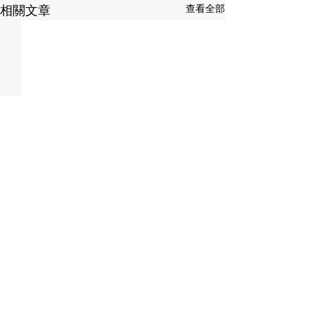
查看全部
相關文章
留言
再訪日本
小葵的新巢洞