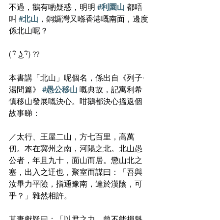
不過，鵝有啲疑惑，明明 
#利園山
 都唔
叫 
#北山
，銅鑼灣又喺香港嘅南面，邊度
係北山呢？
( ･ิ ͜ʖ ･ิ) ??
本書講「北山」呢個名，係出自《列子·
湯問篇》 
#愚公移山
 嘅典故，記寓利希
慎移山發展嘅決心。咁鵝都決心搵返個
故事睇：
／太行、王屋二山，方七百里，高萬
仞。本在冀州之南，河陽之北。北山愚
公者，年且九十，面山而居。懲山北之
塞，出入之迂也，聚室而謀曰：「吾與
汝畢力平險，指通豫南，達於漢陰，可
乎？」雜然相許。
其妻獻疑曰：「以君之力，曾不能損魁