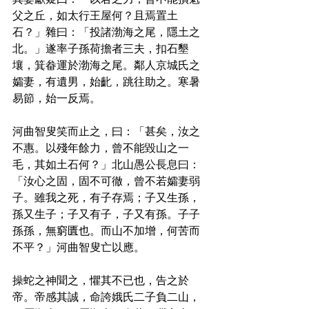
父之丘，如太行王屋何？且焉置土
石？」雜曰：「投諸渤海之尾，隱土之
北。」遂率子孫荷擔者三夫，扣石墾
壤，箕畚運於渤海之尾。鄰人京城氏之
孀妻，有遺男，始齔，跳往助之。寒暑
易節，始一反焉。
河曲智叟笑而止之，曰：「甚矣，汝之
不惠。以殘年餘力，曾不能毀山之一
毛，其如土石何？」北山愚公長息曰：
「汝心之固，固不可徹，曾不若孀妻弱
子。雖我之死，有子存焉；子又生孫，
孫又生子；子又有子，子又有孫。子子
孫孫，無窮匱也。而山不加增，何苦而
不平？」河曲智叟亡以應。
操蛇之神聞之，懼其不已也，告之於
帝。帝感其誠，命誇娥氏二子負二山，