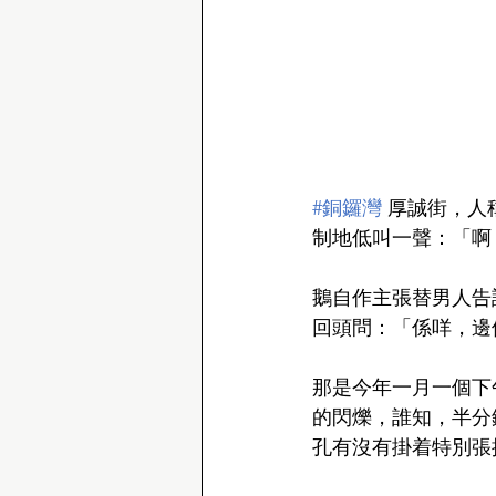
#銅鑼灣
 厚誠街，
制地低叫一聲：「啊， 
鵝自作主張替男人告訴
回頭問：「係咩，邊
那是今年一月一個下
的閃爍，誰知，半分鐘
孔有沒有掛着特別張