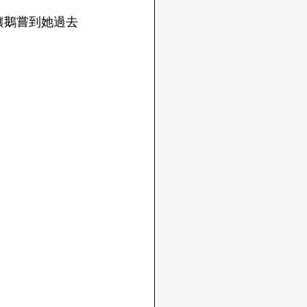
讓鵝嘗到她過去