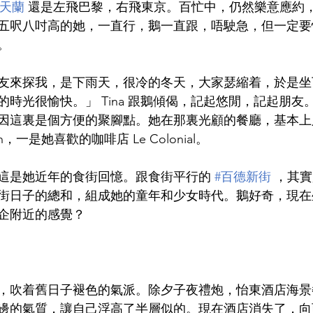
劉天蘭
 還是左飛巴黎，右飛東京。百忙中，仍然樂意應約
五呎八吋高的她，一直行，鵝一直跟，唔駛急，但一定要
。
友來探我，是下雨天，很冷的冬天，大家瑟縮着，於是坐
時光很愉快。」 Tina 跟鵝傾偈，記起悠閒，記起朋友
因這裏是個方便的聚腳點。她在那裏光顧的餐廳，基本上
n，一是她喜歡的咖啡店 Le Colonial。
這是她近年的食街回憶。跟食街平行的 
#百德新街
 ，其實
街日子的總和，組成她的童年和少女時代。鵝好奇，現在
企附近的感覺？
，吹着舊日子褪色的氣派。除夕子夜禮炮，怡東酒店海景
邊的氣質，讓自己浮高了半層似的。現在酒店消失了，向