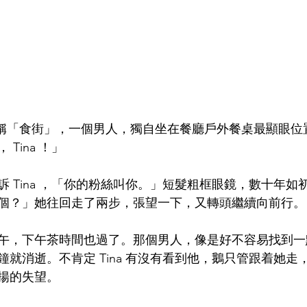
人稱「食街」，一個男人，獨自坐在餐廳戶外餐桌最顯眼位
Tina ！」
 Tina ，「你的粉絲叫你。」短髮粗框眼鏡，數十年如
個？」她往回走了兩步，張望一下，又轉頭繼續向前行。
午，下午茶時間也過了。那個男人，像是好不容易找到一
就消逝。不肯定 Tina 有沒有看到他，鵝只管跟着她走
揚的失望。