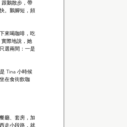
，跟鵝散步，帶
快。鵝腳短，頻
下來喝咖啡，吃
。實際地說，她
只選兩間：一是
是 Tina 小時候
坐在食街飲咖
餐廳、套房，加
西走小段路，就