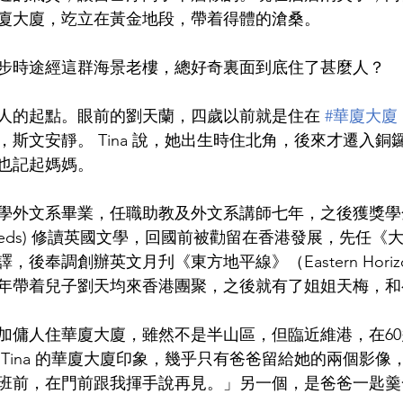
廈大廈，䇄立在黃金地段，帶着得體的滄桑。
步時途經這群海景老樓，總好奇裏面到底住了甚麼人？
人的起點。眼前的劉天蘭，四歲以前就是住在 
#華廈大廈
斯文安靜。 Tina 說，她出生時住北角，後來才遷入銅
也記起媽媽。
學外文系畢業，任職助教及外文系講師七年，之後獲獎學
 of  Leeds) 修讀英國文學，回國前被勸留在香港發展，先任
後奉調創辦英文月刋《東方地平線》（Eastern Horiz
年帶着兒子劉天均來香港團聚，之後就有了姐姐天梅，和
加傭人住華廈大廈，雖然不是半山區，但臨近維港，在6
Tina 的華廈大廈印象，幾乎只有爸爸留給她的兩個影像
班前，在門前跟我揮手說再見。」另一個，是爸爸一匙羹