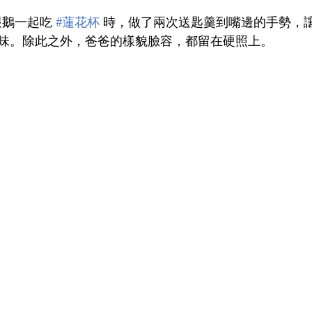
跟鵝一起吃 
#蓮花杯
時，做了兩次送匙羹到嘴邊的手勢，
味。除此之外，爸爸的樣貌臉容，都留在硬照上。