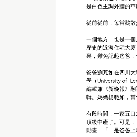
是白色主調外牆的華
從前從前，每當鵝散
一個地方，也是一個
歷史的近海住宅大廈，
裏，難免記起爸爸，
爸爸劉芃如在四川大
學（University
編輯兼《新晚報》翻譯，
輯。媽媽楊範如，當
有段時間，一家五口
頂級中產了。可是， 
動畫：「一是爸爸上