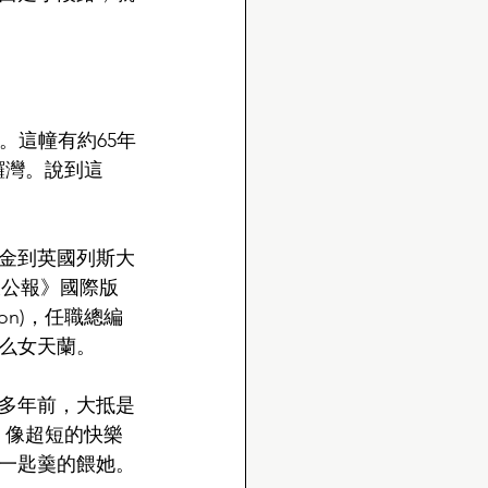
 。這幢有約65年
鑼灣。說到這
金到英國列斯大
《大公報》國際版
on)，任職總編
么女天蘭。
0多年前，大抵是
，像超短的快樂
一匙羹的餵她。