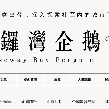
觀察出發，深入探索社區內的城市
文章
桌面背景
展覽
​人哋講鵝
關
Articles
企鵝隨筆
企鵝活動
企鵝散步見聞
建