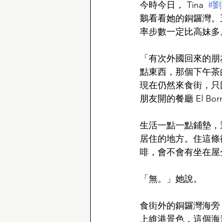
今時今日， Tina  
#
鵝看看她的銅鑼灣。
率步數一定比高妹多
「有次外國回來的朋
點東西，那個下午茶的
現在仍然來食街，只
朋友開的餐廳 El Bor
生活一點一點鋪墊，
居住的地方。住這條
啡，會不會有坐在屋
「無。」她說。
食街外的銅鑼灣海旁
上維港景色，這個海