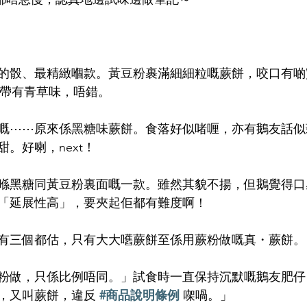
的骰、最精緻嗰款。黃豆粉裹滿細細粒嘅蕨餅，咬口有啲
下帶有青草味，唔錯。
嘅⋯⋯原來係黑糖味蕨餅。食落好似啫喱，亦有鵝友話似
。好喇，next！
喺黑糖同黃豆粉裏面嘅一款。雖然其貌不揚，但鵝覺得口
「延展性高」，要夾起佢都有難度啊！
有三個都估，只有大大嚿蕨餅至係用蕨粉做嘅真・蕨餅。
粉做，只係比例唔同。」試食時一直保持沉默嘅鵝友肥仔
，又叫蕨餅，違反 
#商品說明條例
 㗎喎。」