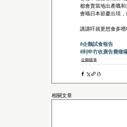
都會賣當地出產嘅和
會喺日本節慶出現，
講講吓就更想食多嚿
#企鵝試食報告
#利申冇收廣告費㗎
企鵝隨筆
相關文章