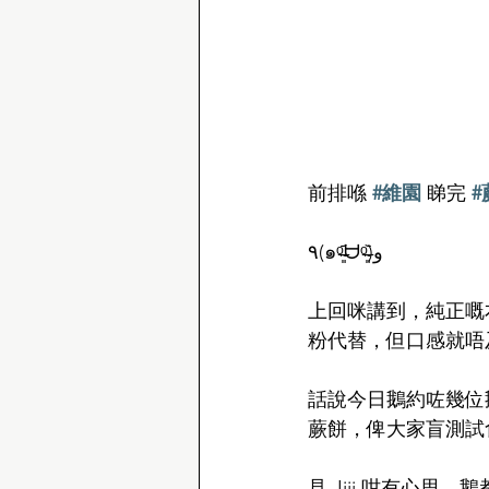
前排喺 
#維園
 睇完 
٩(๑ᵒ̴̶͈᷄ᗨᵒ̴̶͈᷅)و
上回咪講到，純正嘅
粉代替，但口感就唔
話說今日鵝約咗幾位鵝
蕨餅，俾大家盲測試
見 Jiji 咁有心