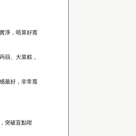
實淨，唔算好蔫
蒟蒻、大菜糕，
感最好，非常蔫
，突破盲點咁