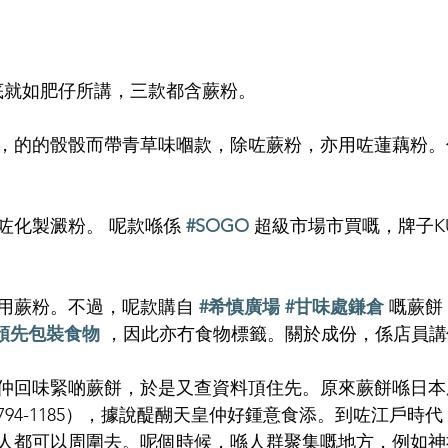
來謎底就如肥仔所講，三款都含蕨粉。
，的的骰骰而帶青草味嗰款，除咗蕨粉，亦用咗蓮藕粉。
咗化製澱粉。 呢款喺係 
#SOGO
 超級市場市買嘅，牌子KU
用蕨粉。不過，呢款購自 
#希慎廣場
#甘味處鎌倉
 嘅蕨
預先包裝食物
 ，因此亦冇食物標籤。關於成份，係店員講俾 J
仲回味緊啲蕨餅，於是又查資料頂住先。原來蕨餅喺日本
94-1185），據說醍醐天皇仲好鍾意食添。到咗江戶時
人都可以周圍去。呢個時候，喺人群聚集嘅地方，例如神