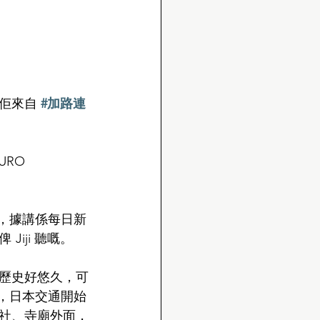
佢來自 
#加路連
RO 
餅，據講係每日新
iji 聽嘅。
歷史好悠久，可
代，日本交通開始
社、寺廟外面，