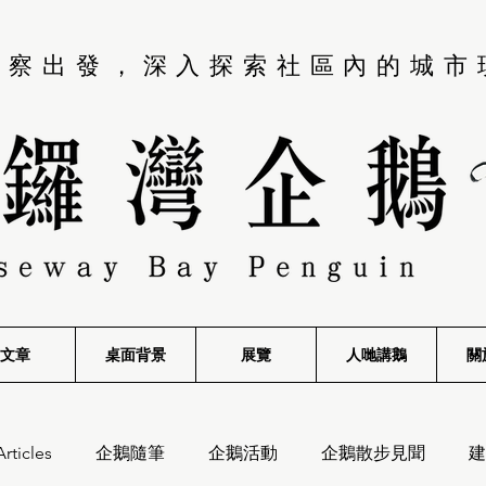
觀察出發，深入探索社區內的城市
文章
桌面背景
展覽
​人哋講鵝
關
Articles
企鵝隨筆
企鵝活動
企鵝散步見聞
建