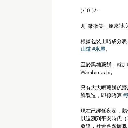
(ﾉﾟ0ﾟ)ﾉ~
Jiji 微微笑，原
根據包裝上嘅成分表
山道
#氷屋
。
至於黑糖蕨餅，就加
Warabimochi。
只有大大嚿蕨餅係齋
鮮製造，即係唔算 
#
現在已經係夜深，鵝
以追溯到平安時代（7
發達，社會各階層嘅