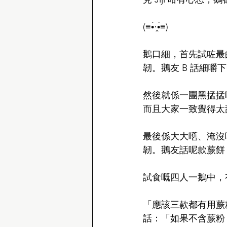
(≡•̀·̯•́≡)
鵝口細，首先試咗最
韌。鵝友 B 話細嚼
然後就係一團黑掹掹
而且大家一致覺得太甜
最後係大大嚿、淹沒
韌。鵝友話呢款蕨餅
試食嘅四人一鵝中，
「應該三款都有用蕨
話：「如果不含蕨粉