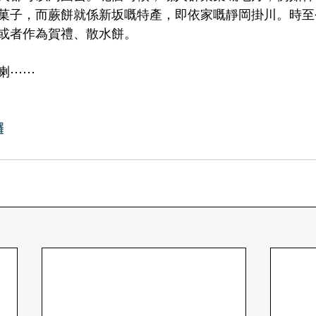
菓子，而蕨餅就係新坂嘅特產，即依家嘅靜岡掛川。時至
或者作為賀禮、散水餅。
喇⋯⋯
囉