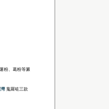
薯粉、葛粉等澱
鑼灣
 蒐羅咗三款