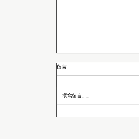
留言
鵝的玻璃新朋友
撰寫留言......