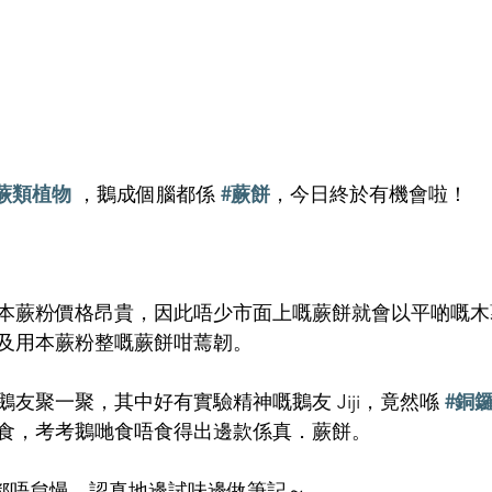
#蕨類植物
 ，鵝成個腦都係 
#蕨餅
，今日終於有機會啦！
本蕨粉價格昂貴，因此唔少市面上嘅蕨餅就會以平啲嘅木
及用本蕨粉整嘅蕨餅咁蔫韌。
友聚一聚，其中好有實驗精神嘅鵝友 Jiji，竟然喺 
#銅
食，考考鵝哋食唔食得出邊款係真．蕨餅。
思，鵝都唔怠慢，認真地邊試味邊做筆記～