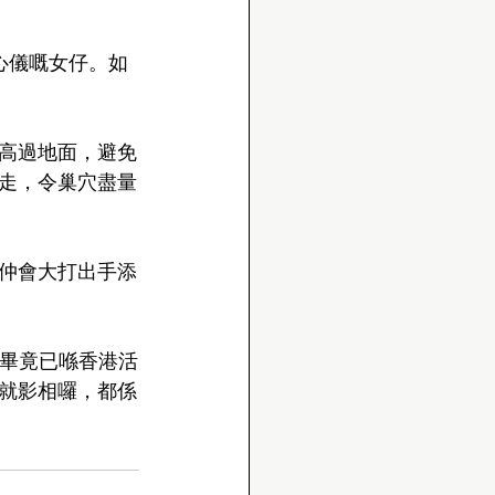
心儀嘅女仔。如
高過地面，避免
走，令巢穴盡量
仲會大打出手添
鵝畢竟已喺香港活
就影相囉，都係