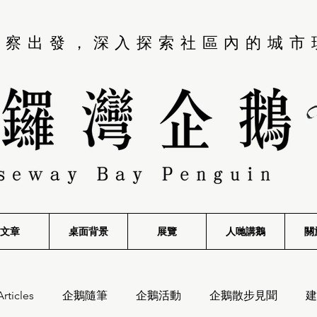
觀察出發，深入探索社區內的城市
文章
桌面背景
展覽
​人哋講鵝
關
Articles
企鵝隨筆
企鵝活動
企鵝散步見聞
建