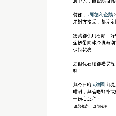
意中人，但企鵝唔係
譬如，
#阿德利企鵝
 
果對方接受，都算定
築巢都係用石頭，好
企鵝蛋同冰冷嘅海潮
保持乾爽。
之但係石頭都唔易搵
呀！
鵝今日喺 
#維園
 都
咁耐，無論喺野外或
一份心意吖～
生態觀察
企鵝隨筆