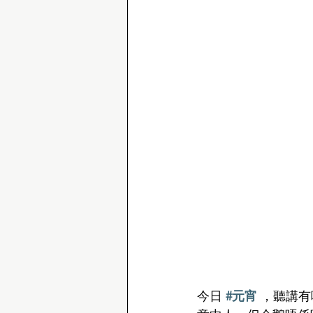
今日 
#元宵
 ，聽講