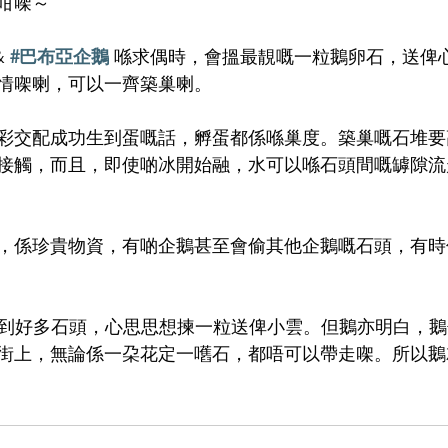
咁㗎～
& 
#巴布亞企鵝
 喺求偶時，會搵最靚嘅一粒鵝卵石，送俾
情㗎喇，可以一齊築巢喇。
彩交配成功生到蛋嘅話，孵蛋都係喺巢度。築巢嘅石堆要
接觸，而且，即使啲冰開始融，水可以喺石頭間嘅罅隙流
，係珍貴物資，有啲企鵝甚至會偷其他企鵝嘅石頭，有時
見到好多石頭，心思思想揀一粒送俾小雲。但鵝亦明白，
街上，無論係一朶花定一嚿石，都唔可以帶走㗎。所以鵝