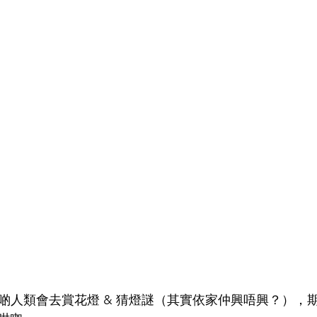
有啲人類會去賞花燈 & 猜燈謎（其實依家仲興唔興？），