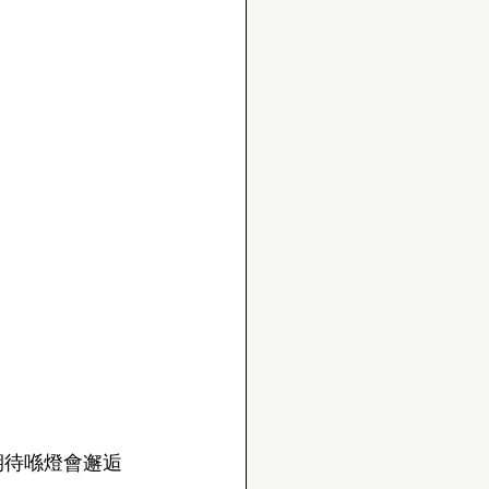
期待喺燈會邂逅