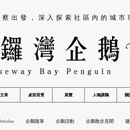
觀察出發，深入探索社區內的城市
文章
桌面背景
展覽
​人哋講鵝
關
Articles
企鵝隨筆
企鵝活動
企鵝散步見聞
建