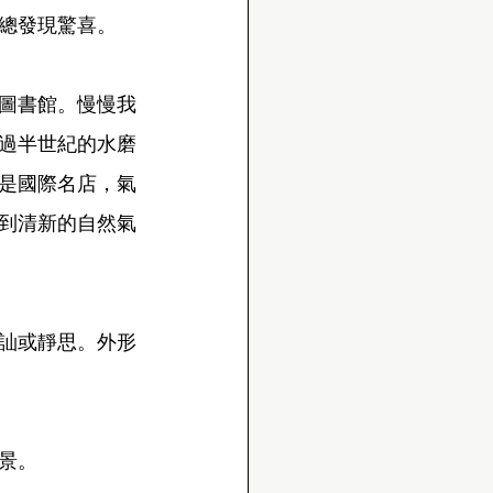
總發現驚喜。
人圖書館。慢慢我
過半世紀的水磨
是國際名店，氣
到清新的自然氣
訕或靜思。外形
景。