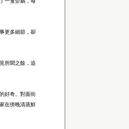
住了一隻企鵝，每
事更多細節，卻
見所聞之餘，追
等的好奇。對面街
家在傍晚清蒸鮮