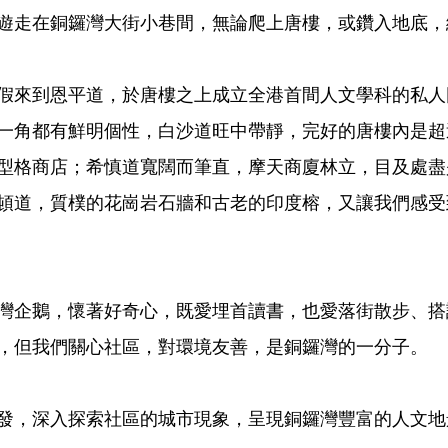
遊走在銅鑼灣大街小巷間，無論爬上唐樓，或鑽入地底，
的暑假來到恩平道，於唐樓之上成立全港首間人文學科的私
一角都有鮮明個性，白沙道旺中帶靜，完好的唐樓內是超
型格商店；希慎道寬闊而筆直，摩天商廈林立，目及處盡
頓道，質樸的花崗岩石牆和古老的印度榕，又讓我們感受
灣企鵝，懷著好奇心，既愛埋首讀書，也愛落街散步、搭
，但我們關心社區，對環境友善，是銅鑼灣的一分子。
發，深入探索社區的城市現象，呈現銅鑼灣豐富的人文地