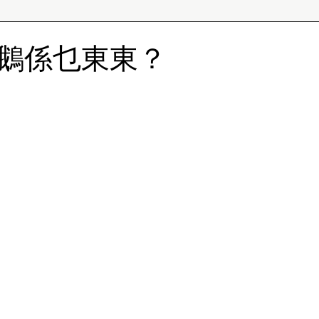
鵝係乜東東？