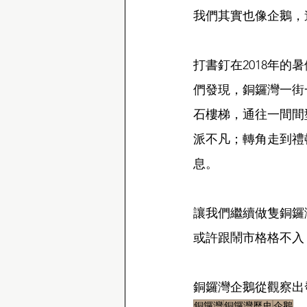
我們其實也像企鵝，
打書釘在2018年
們發現，銅鑼灣一街
石樓梯，通往一間間
派不凡；轉角走到禮
息。
讓我們繼續做隻銅鑼
或許跟鬧市格格不入
銅鑼灣企鵝從觀察出
銅鑼灣
銅鑼灣歷史
企鵝