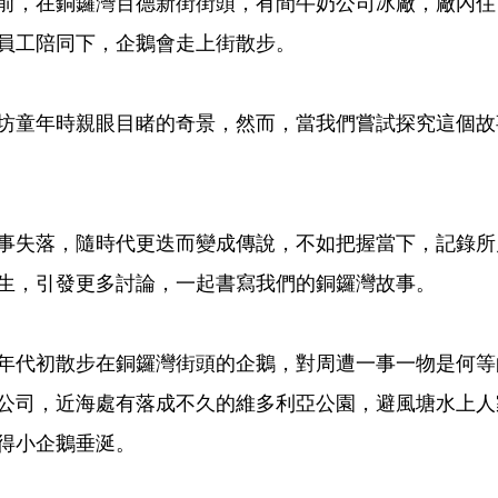
年前，在銅鑼灣百德新街街頭，有間牛奶公司冰廠，廠內
員工陪同下，企鵝會走上街散步。
坊童年時親眼目睹的奇景，然而，當我們嘗試探究這個故
事失落，隨時代更迭而變成傳說，不如把握當下，記錄所
生，引發更多討論，一起書寫我們的銅鑼灣故事。
60年代初散步在銅鑼灣街頭的企鵝，對周遭一事一物是何
公司，近海處有落成不久的維多利亞公園，避風塘水上人
得小企鵝垂涎。